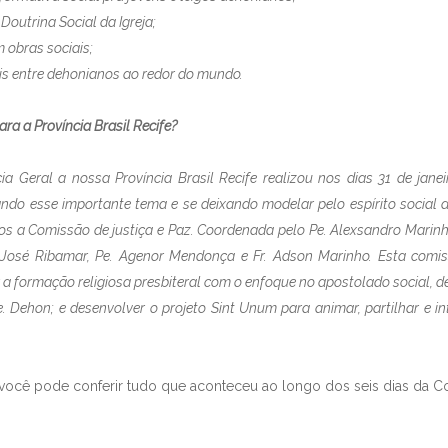
utrina Social da Igreja;
obras sociais;
is entre dehonianos ao redor do mundo.
ra a Província Brasil Recife?
Geral a nossa Província Brasil Recife realizou nos dias 31 de janeir
ndo esse importante tema e se deixando modelar pelo espírito social 
s a Comissão de justiça e Paz. Coordenada pelo Pe. Alexsandro Marinh
. José Ribamar, Pe. Agenor Mendonça e Fr. Adson Marinho. Esta comis
 a formação religiosa presbiteral com o enfoque no apostolado social, d
e. Dehon; e desenvolver o projeto Sint Unum para animar, partilhar e i
ocê pode conferir tudo que aconteceu ao longo dos seis dias da Co