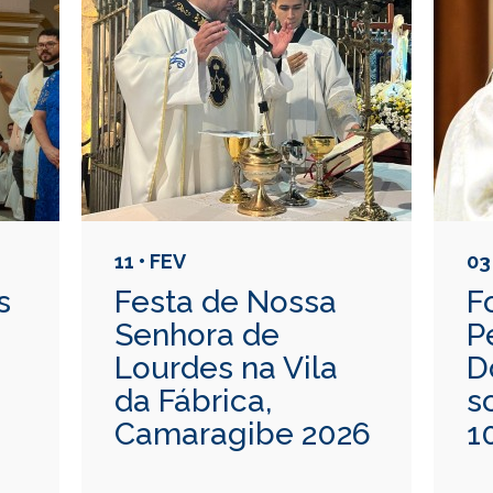
11 • FEV
03
s
Festa de Nossa
F
Senhora de
P
Lourdes na Vila
D
da Fábrica,
s
Camaragibe 2026
1