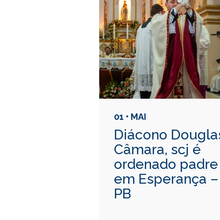
01 • MAI
Diácono Dougla
Câmara, scj é
ordenado padre
em Esperança –
PB