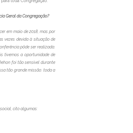
s para toda Congregação:
ncia Geral da Congregação?
cer em maio de 2018, mas por
as vezes devida à situação de
onferência pôde ser realizada.
is tivemos a oportunidade de
ehon foi tão sensível durante
ssa tão grande missão: toda a
ocial, cito algumas: