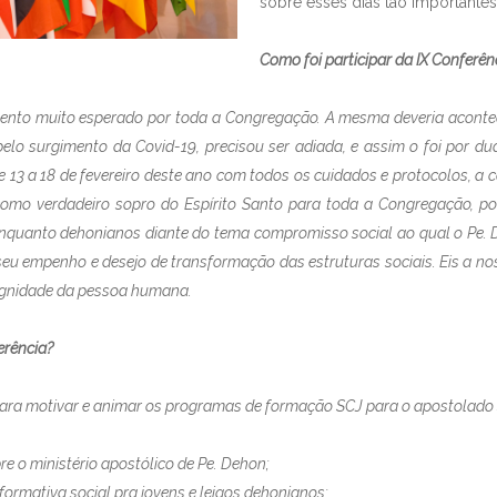
sobre esses dias tão importante
Como foi participar da IX Conferê
evento muito esperado por toda a Congregação. A mesma deveria aconte
pelo surgimento da Covid-19, precisou ser adiada, e assim o foi por du
 13 a 18 de fevereiro deste ano com todos os cuidados e protocolos, a c
omo verdadeiro sopro do Espírito Santo para toda a Congregação, po
nquanto dehonianos diante do tema compromisso social ao qual o Pe. D
seu empenho e desejo de transformação das estruturas sociais. Eis a no
dignidade da pessoa humana.
erência?
para motivar e animar os programas de formação SCJ para o apostolado s
o ministério apostólico de Pe. Dehon;
rmativa social pra jovens e leigos dehonianos;