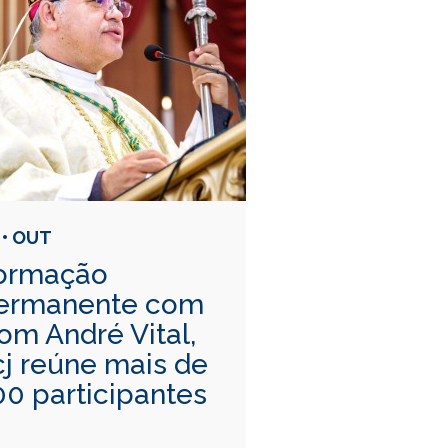
 • OUT
ormação
ermanente com
om André Vital,
cj reúne mais de
00 participantes