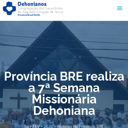
Província BRE realiza
a 7ª Semana
Missionária
Dehoniana
04 • FEV • 2020 -
Notícias da Província BRE