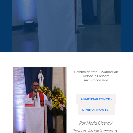
Crédito da foto - Wanderlan
Veloso / Pascom
Arquidiocesana
AUMENTAR FONTE +
DIMINUIR FONTE -
Por Maria Cícera /
Pascom Arquidiocesana -