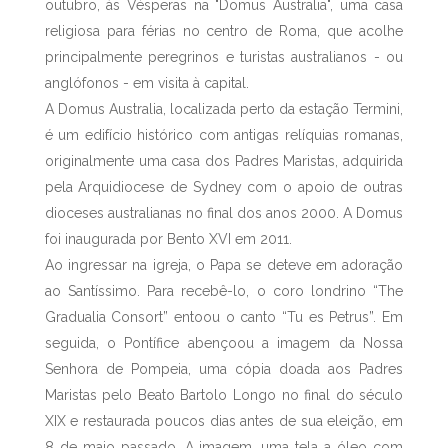
outubro, às Vésperas na "Domus Australia", uma casa
religiosa para férias no centro de Roma, que acolhe
principalmente peregrinos e turistas australianos - ou
anglófonos - em visita à capital.
A Domus Australia, localizada perto da estação Termini,
é um edifício histórico com antigas relíquias romanas,
originalmente uma casa dos Padres Maristas, adquirida
pela Arquidiocese de Sydney com o apoio de outras
dioceses australianas no final dos anos 2000. A Domus
foi inaugurada por Bento XVI em 2011.
Ao ingressar na igreja, o Papa se deteve em adoração
ao Santíssimo. Para recebê-lo, o coro londrino “The
Gradualia Consort” entoou o canto “Tu es Petrus”. Em
seguida, o Pontífice abençoou a imagem da Nossa
Senhora de Pompeia, uma cópia doada aos Padres
Maristas pelo Beato Bartolo Longo no final do século
XIX e restaurada poucos dias antes de sua eleição, em
8 de maio passado. A imagem, uma tela a óleo com