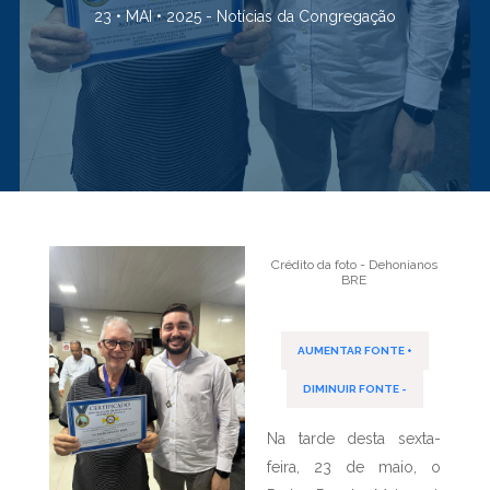
23 • MAI • 2025 -
Notícias da Congregação
Crédito da foto - Dehonianos
BRE
AUMENTAR FONTE +
DIMINUIR FONTE -
Na tarde desta sexta-
feira, 23 de maio, o