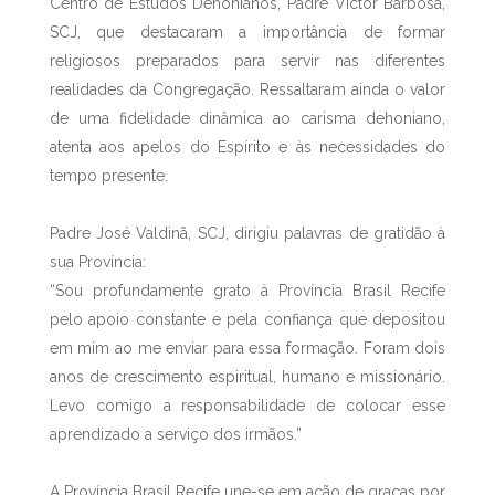
Centro de Estudos Dehonianos, Padre Victor Barbosa,
SCJ, que destacaram a importância de formar
religiosos preparados para servir nas diferentes
realidades da Congregação. Ressaltaram ainda o valor
de uma fidelidade dinâmica ao carisma dehoniano,
atenta aos apelos do Espírito e às necessidades do
tempo presente.
Padre José Valdinã, SCJ, dirigiu palavras de gratidão à
sua Província:
“Sou profundamente grato à Província Brasil Recife
pelo apoio constante e pela confiança que depositou
em mim ao me enviar para essa formação. Foram dois
anos de crescimento espiritual, humano e missionário.
Levo comigo a responsabilidade de colocar esse
aprendizado a serviço dos irmãos.”
A Província Brasil Recife une-se em ação de graças por