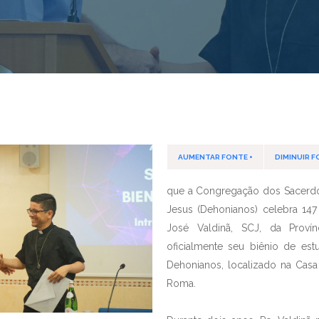
AUMENTAR FONTE +
DIMINUIR F
que a Congregação dos Sacerd
Jesus (Dehonianos) celebra 14
José Valdinã, SCJ, da Provínc
oficialmente seu biênio de es
Dehonianos, localizado na Cas
Roma.