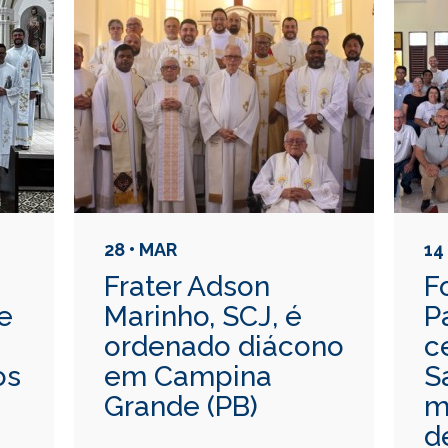
28 • MAR
14
Frater Adson
F
de
Marinho, SCJ, é
P
ordenado diácono
c
os
em Campina
S
Grande (PB)
m
d