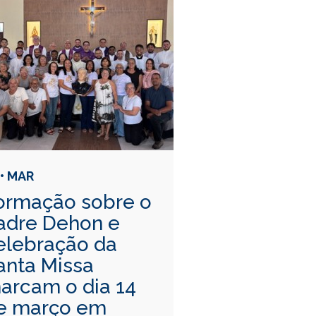
 • MAR
ormação sobre o
adre Dehon e
elebração da
anta Missa
arcam o dia 14
e março em