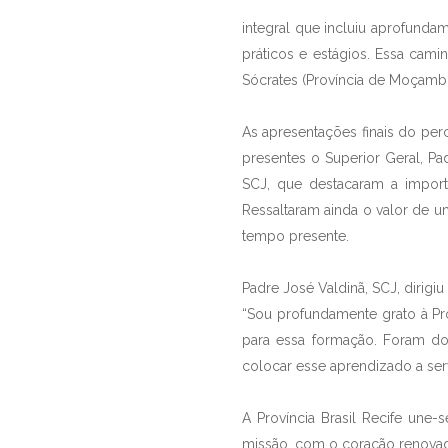
integral que incluiu aprofunda
práticos e estágios. Essa cam
Sócrates (Província de Moçambi
As apresentações finais do pe
presentes o Superior Geral, P
SCJ, que destacaram a importâ
Ressaltaram ainda o valor de u
tempo presente.
Padre José Valdinã, SCJ, dirigiu
“Sou profundamente grato à Pr
para essa formação. Foram do
colocar esse aprendizado a ser
A Província Brasil Recife une
missão, com o coração renovad