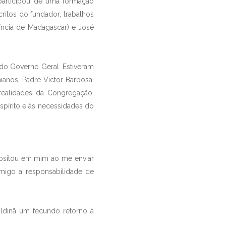
 participou de uma formação
ritos do fundador, trabalhos
víncia de Madagascar) e José
do Governo Geral. Estiveram
ianos, Padre Victor Barbosa,
 realidades da Congregação.
spírito e às necessidades do
epositou em mim ao me enviar
omigo a responsabilidade de
aldinã um fecundo retorno à