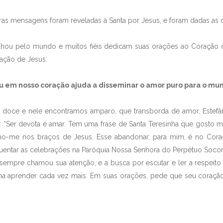
sagens foram reveladas à Santa por Jesus, e foram dadas as 
lo mundo e muitos fiéis dedicam suas orações ao Coração de
ração de Jesus:
u em nosso coração ajuda a disseminar o amor puro para o mun
e nele encontramos amparo, que transborda de amor, Estefâni
 “Ser devota é amar. Tem uma frase de Santa Teresinha que gosto mu
o-me nos braços de Jesus. Esse abandonar, para mim, é no Cora
uentar as celebrações na Paróquia Nossa Senhora do Perpétuo Socor
hamou sua atenção, e a busca por escutar e ler a respeito s
na aprender cada vez mais. Em suas orações, pede que seu cora