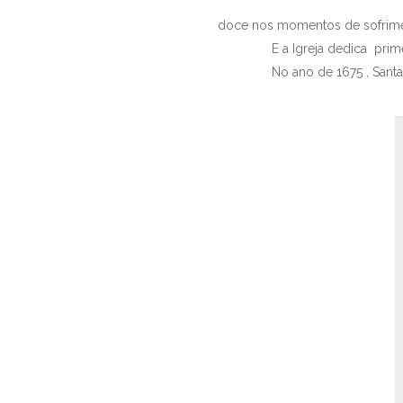
doce nos momentos de sofrime
E a Igreja dedica primeira s
No ano de 1675 , Santa Mar