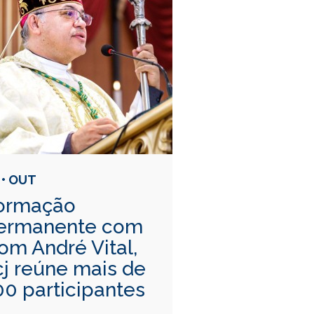
 • OUT
ormação
ermanente com
om André Vital,
cj reúne mais de
00 participantes