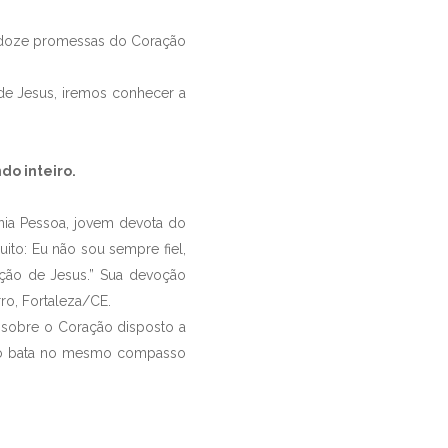
doze promessas do Coração
 Jesus, iremos conhecer a
do inteiro.
a Pessoa, jovem devota do
ito: Eu não sou sempre fiel,
ção de Jesus.” Sua devoção
ro, Fortaleza/CE.
obre o Coração disposto a
ção bata no mesmo compasso