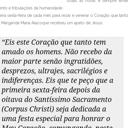
todas as horas e sempre ema
nto e tribulações da humanidade.
exta-feira de cada mês para rezar e venerar o Coração que tant
garida Maria Alacoque recebeu um apelo de Jesus: