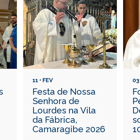
11 • FEV
03
s
Festa de Nossa
F
Senhora de
P
Lourdes na Vila
D
da Fábrica,
s
Camaragibe 2026
1