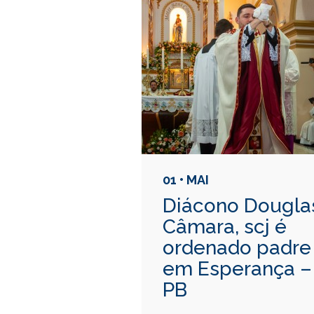
01 • MAI
Diácono Dougla
Câmara, scj é
ordenado padre
em Esperança –
PB