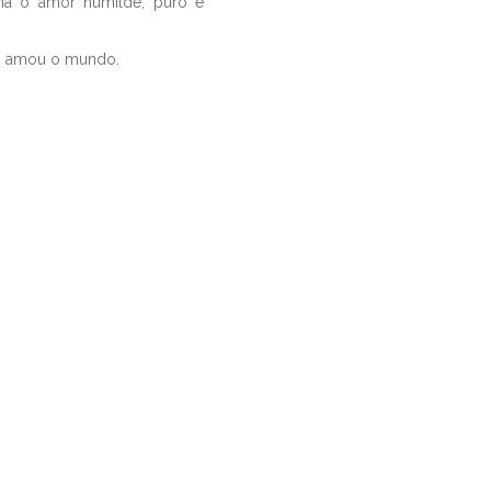
na o amor humilde, puro e
o amou o mundo.