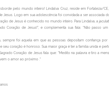
pelo mundo inteiro! Lindalva Cruz, reside em Fortaleza/CE, 
 Jesus. Logo em sua adolescência foi convidada a ser associada do
ração de Jesus é conhecido no mundo inteiro. Para Lindalva, a jaculató
ado Coração de Jesus!”, e complementa sua fala: “Não passo u
e foi aquela em que as pessoas depositam confiança por co
e seu coração é honroso. Sua maior graça é ter a família unida e pert
Coração de Jesus fala que: ”Medito na palavra e tiro a mensa
 vem o amor ao próximo .”
ianos