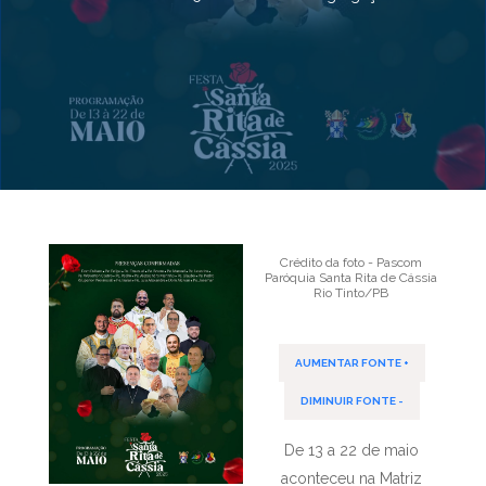
Crédito da foto - Pascom
Paróquia Santa Rita de Cássia
Rio Tinto/PB
AUMENTAR FONTE +
DIMINUIR FONTE -
De 13 a 22 de maio
aconteceu na Matriz