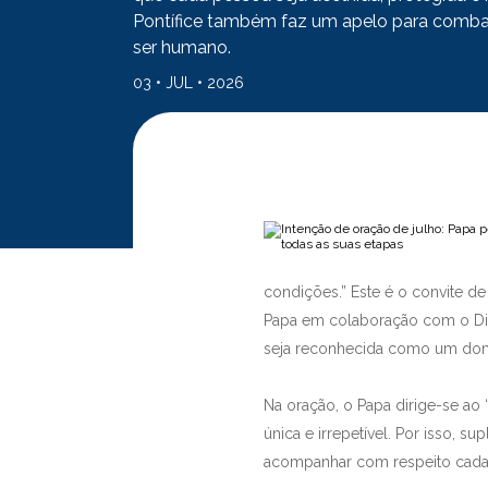
Pontífice também faz um apelo para combat
ser humano.
03 • JUL • 2026
condições.” Este é o convite d
Papa em colaboração com o Dic
seja reconhecida como um dom s
Na oração, o Papa dirige-se ao
única e irrepetível. Por isso, s
acompanhar com respeito cada 