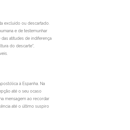
ta excluído ou descartado.
a humana e de testemunhar
das atitudes de indiferença
tura do descarte”,
veis.
postólica à Espanha. Na
epção até o seu ocaso
mesma mensagem ao recordar
ência até o último suspiro