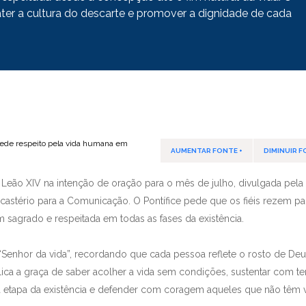
er a cultura do descarte e promover a dignidade de cada
AUMENTAR FONTE +
DIMINUIR F
e Leão XIV na intenção de oração para o mês de julho, divulgada pe
astério para a Comunicação. O Pontífice pede que os fiéis rezem pa
agrado e respeitada em todas as fases da existência.
 “Senhor da vida”, recordando que cada pessoa reflete o rosto de De
uplica a graça de saber acolher a vida sem condições, sustentar com ter
etapa da existência e defender com coragem aqueles que não têm 