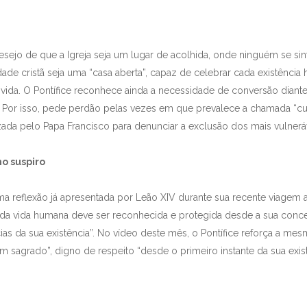
ejo de que a Igreja seja um lugar de acolhida, onde ninguém se sin
de cristã seja uma “casa aberta”, capaz de celebrar cada existênci
ida. O Pontífice reconhece ainda a necessidade de conversão diante 
Por isso, pede perdão pelas vezes em que prevalece a chamada “cul
zada pelo Papa Francisco para denunciar a exclusão dos mais vulnerá
mo suspiro
a reflexão já apresentada por Leão XIV durante sua recente viagem a
toda vida humana deve ser reconhecida e protegida desde a sua conc
cias da sua existência”. No vídeo deste mês, o Pontífice reforça a 
sagrado”, digno de respeito “desde o primeiro instante da sua exist