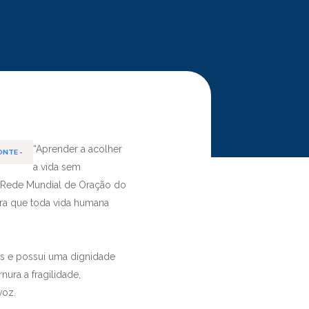
“Aprender a acolher
ONTE -
a vida sem
la Rede Mundial de Oração do
ra que toda vida humana
us e possui uma dignidade
nura a fragilidade,
voz.