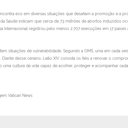
encontra eco em diversas situações que desafiam a promoção e a pr
da Saúde indicam que cerca de 73 milhões de abortos induzidos o
tia Internacional registrou pelo menos 2.707 execuções em 17 países
tem situações de vulnerabilidade. Segundo a OMS, uma em cada se
. Diante desse cenário, Leão XIV convida os fiéis a renovar o comp
uma cultura da vida capaz de acolher, proteger e acompanhar cada
gem Vatican News