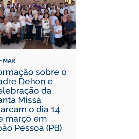
 • MAR
ormação sobre o
adre Dehon e
elebração da
anta Missa
arcam o dia 14
e março em
oão Pessoa (PB)