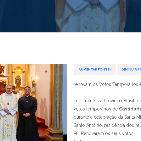
AUMENTAR FONTE +
DIMINUIR F
renovam os Votos Temporários e
Três fratres da Província Brasil 
votos temporários de
Castidad
durante a celebração da Santa Mi
Santo Antônio, residência dos re
PE. Renovaram os seus votos: