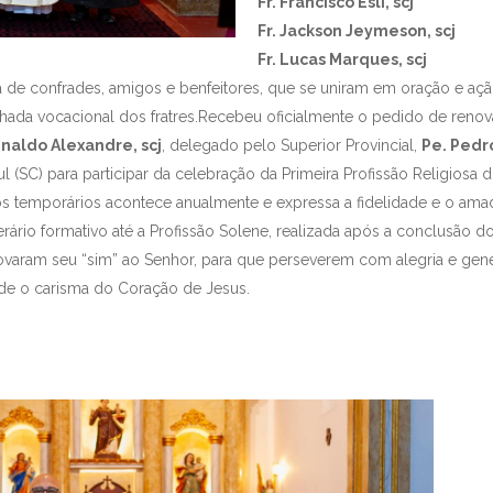
Fr. Francisco Esli, scj
Fr. Jackson Jeymeson, scj
Fr. Lucas Marques, scj
de confrades, amigos e benfeitores, que se uniram em oração e açã
hada vocacional dos fratres.Recebeu oficialmente o pedido de reno
naldo Alexandre, scj
, delegado pelo Superior Provincial,
Pe. Pedro
 (SC) para participar da celebração da Primeira Profissão Religiosa 
os temporários acontece anualmente e expressa a fidelidade e o am
erário formativo até a Profissão Solene, realizada após a conclusão d
ovaram seu “sim” ao Senhor, para que perseverem com alegria e ge
ade o carisma do Coração de Jesus.