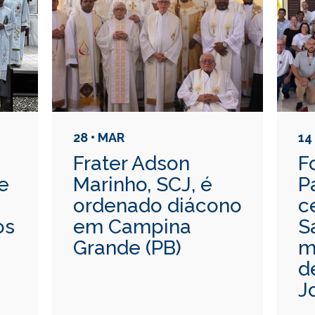
28 • MAR
14
Frater Adson
F
de
Marinho, SCJ, é
P
ordenado diácono
c
os
em Campina
S
Grande (PB)
m
d
J