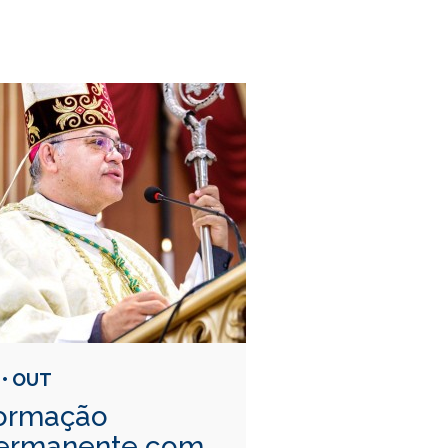
 • OUT
ormação
ermanente com