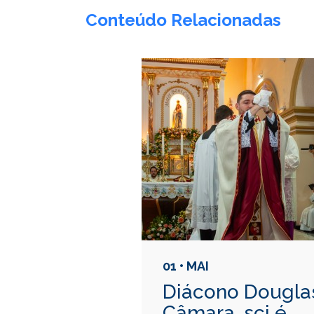
Conteúdo Relacionadas
01 • MAI
Diácono Dougla
Câmara, scj é