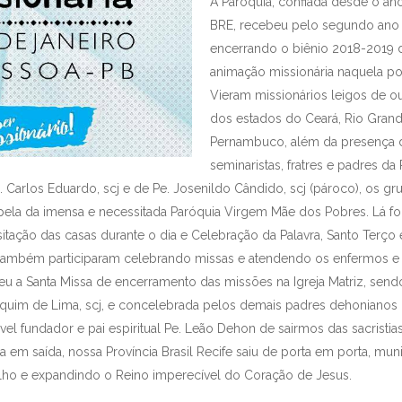
A Paróquia, confiada desde o an
BRE, recebeu pelo segundo ano 
encerrando o biênio 2018-2019 d
animação missionária naquela p
Vieram missionários leigos de o
dos estados do Ceará, Rio Grand
Pernambuco, além da presença 
seminaristas, fratres e padres da 
 Carlos Eduardo, scj e de Pe. Josenildo Cândido, scj (pároco), os g
pela da imensa e necessitada Paróquia Virgem Mãe dos Pobres. Lá f
sitação das casas durante o dia e Celebração da Palavra, Santo Terço
 também participaram celebrando missas e atendendo os enfermos e 
eu a Santa Missa de encerramento das missões na Igreja Matriz, send
aquim de Lima, scj, e concelebrada pelos demais padres dehonianos 
 fundador e pai espiritual Pe. Leão Dehon de sairmos das sacristias 
a em saída, nossa Província Brasil Recife saiu de porta em porta, m
ho e expandindo o Reino imperecível do Coração de Jesus.