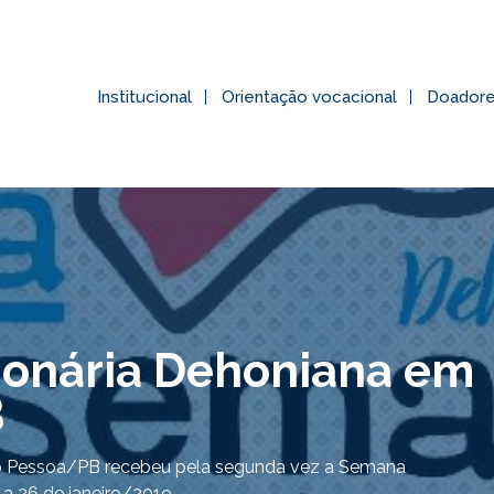
Institucional
Orientação vocacional
Doador
ionária Dehoniana em
B
o Pessoa/PB recebeu pela segunda vez a Semana
a 26 de janeiro/2019.