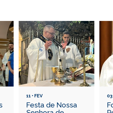
11 • FEV
03
s
Festa de Nossa
F
Senhora de
P