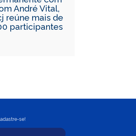
om André Vital,
cj reúne mais de
00 participantes
adastre-se!