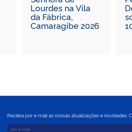
Lourdes na Vila
D
da Fábrica,
s
Camaragibe 2026
1
Receba por e-mail as nossas atualizações e novidades. C