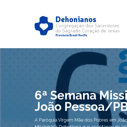
6ª Semana Miss
João Pessoa/P
A Paróquia Virgem Mãe dos Pobres em Joã
Missionária Dehoniana que aconteceu de 20 