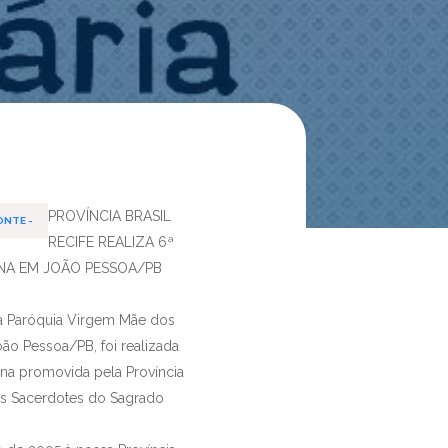
PROVÍNCIA BRASIL
ONTE -
RECIFE REALIZA 6ª
NA EM JOÃO PESSOA/PB
na Paróquia Virgem Mãe dos
oão Pessoa/PB, foi realizada
na promovida pela Província
os Sacerdotes do Sagrado