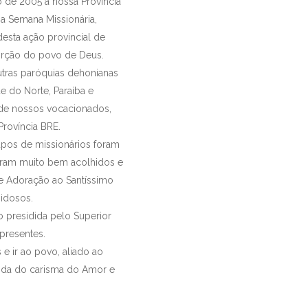
o de 2005 à nossa Província
a Semana Missionária,
esta ação provincial de
orção do povo de Deus.
utras paróquias dehonianas
e do Norte, Paraíba e
de nossos vocacionados,
Província BRE.
rupos de missionários foram
oram muito bem acolhidos e
 e Adoração ao Santíssimo
idosos.
o presidida pelo Superior
presentes.
e ir ao povo, aliado ao
unida do carisma do Amor e