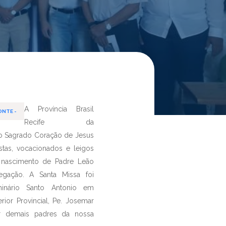
A Província Brasil
ONTE -
Recife da
o Sagrado Coração de Jesus
stas, vocacionados e leigos
 nascimento de Padre Leão
gação. A Santa Missa foi
inário Santo Antonio em
rior Provincial, Pe. Josemar
or demais padres da nossa