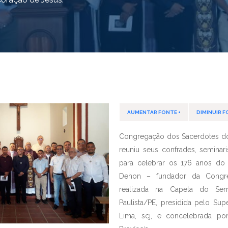
AUMENTAR FONTE +
DIMINUIR F
Congregação dos Sacerdotes d
reuniu seus confrades, seminari
para celebrar os 176 anos do
Dehon – fundador da Congre
realizada na Capela do Sem
Paulista/PE, presidida pelo Supe
Lima, scj, e concelebrada p