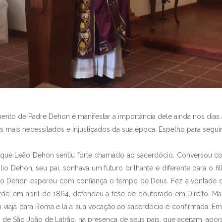
ento de Padre Dehon é manifestar a importância dele ainda nos dia
aos mais necessitados e injustiçados da sua época. Espelho para segu
6, que Leão Dehon sentiu forte chamado ao sacerdócio. Conversou c
lio Dehon, seu pai, sonhava um futuro brilhante e diferente para o fil
ão Dehon esperou com confiança o tempo de Deus. Fez a vontade do
tarde, em abril de 1864, defendeu a tese de doutorado em Direito.
m viaja para Roma e lá a sua vocação ao sacerdócio é confirmada. 
 de São João de Latrão, na presença de seus pais, que aceitam, agora