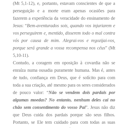
(Mt 5,1-12), e, portanto, estavam conscientes de que a
perseguição e a morte eram apenas ocasiões para
fazerem a experiência da veracidade do ensinamento de
Jesus: “
Bem-aventurados sois, quando vos injuriarem e
vos perseguirem e, mentido, disserem todo o mal contra
vós por causa de mim. Alegrai-vos e regozijai-vos,
porque será grande a vossa recompensa nos céus
” (Mt
5,10-11).
Contudo, a coragem em oposição à covardia não se
enraíza numa ousadia puramente humana. Mas é, antes
de tudo, confiança em Deus, que é solícito para com
toda a sua criação, até mesmo para os seres considerados
de pouco valor: “
Não se vendem dois pardais por
algumas moedas? No entanto, nenhum deles cai no
chão sem consentimento do vosso Pai
”. Jesus não diz
que Deus cuida dos pardais porque são seus filhos.
Portanto, se Ele tem cuidado para com todas as suas