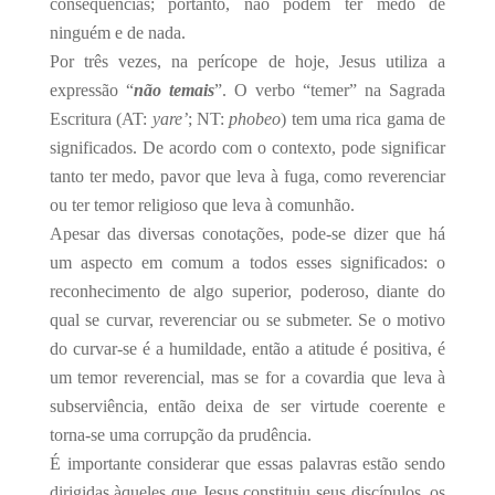
consequências; portanto, não podem ter medo de
ninguém e de nada.
Por três vezes, na perícope de hoje, Jesus utiliza a
expressão “
não temais
”. O verbo “temer” na Sagrada
Escritura (AT:
yare’
; NT:
phobeo
) tem uma rica gama de
significados. De acordo com o contexto, pode significar
tanto ter medo, pavor que leva à fuga, como reverenciar
ou ter temor religioso que leva à comunhão.
Apesar das diversas conotações, pode-se dizer que há
um aspecto em comum a todos esses significados: o
reconhecimento de algo superior, poderoso, diante do
qual se curvar, reverenciar ou se submeter. Se o motivo
do curvar-se é a humildade, então a atitude é positiva, é
um temor reverencial, mas se for a covardia que leva à
subserviência, então deixa de ser virtude coerente e
torna-se uma corrupção da prudência.
É importante considerar que essas palavras estão sendo
dirigidas àqueles que Jesus constituiu seus discípulos, os