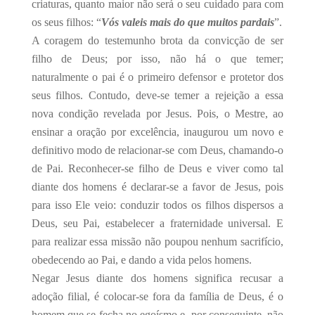
criaturas, quanto maior não será o seu cuidado para com
os seus filhos: “
Vós valeis mais do que muitos pardais
”.
A coragem do testemunho brota da convicção de ser
filho de Deus; por isso, não há o que temer;
naturalmente o pai é o primeiro defensor e protetor dos
seus filhos. Contudo, deve-se temer a rejeição a essa
nova condição revelada por Jesus. Pois, o Mestre, ao
ensinar a oração por excelência, inaugurou um novo e
definitivo modo de relacionar-se com Deus, chamando-o
de Pai. Reconhecer-se filho de Deus e viver como tal
diante dos homens é declarar-se a favor de Jesus, pois
para isso Ele veio: conduzir todos os filhos dispersos a
Deus, seu Pai, estabelecer a fraternidade universal. E
para realizar essa missão não poupou nenhum sacrifício,
obedecendo ao Pai, e dando a vida pelos homens.
Negar Jesus diante dos homens significa recusar a
adoção filial, é colocar-se fora da família de Deus, é o
homem que se fecha no egoísmo e, por conseguinte, não