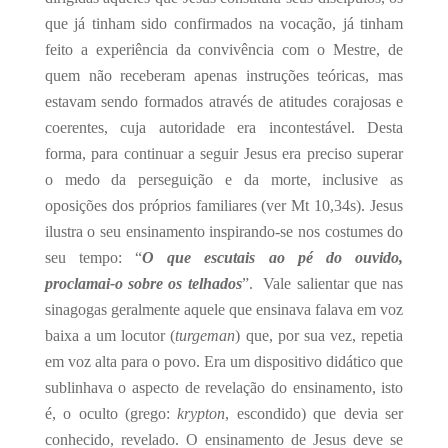
que já tinham sido confirmados na vocação, já tinham
feito a experiência da convivência com o Mestre, de
quem não receberam apenas instruções teóricas, mas
estavam sendo formados através de atitudes corajosas e
coerentes, cuja autoridade era incontestável. Desta
forma, para continuar a seguir Jesus era preciso superar
o medo da perseguição e da morte, inclusive as
oposições dos próprios familiares (ver Mt 10,34s). Jesus
ilustra o seu ensinamento inspirando-se nos costumes do
seu tempo: “
O que escutais ao pé do ouvido,
proclamai-o sobre os telhados
”. Vale salientar que nas
sinagogas geralmente aquele que ensinava falava em voz
baixa a um locutor (
turgeman
) que, por sua vez, repetia
em voz alta para o povo. Era um dispositivo didático que
sublinhava o aspecto de revelação do ensinamento, isto
é, o oculto (grego:
krypton
, escondido) que devia ser
conhecido, revelado. O ensinamento de Jesus deve se