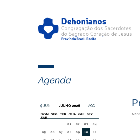
Agenda
P
JUN
JULHO 2026
AGO
Nenh
DOM
SEG
TER
QUA
QUI
SEX
SAB
01
02
03
04
05
06
07
08
09
10
11