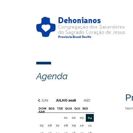
Agenda
P
JUN
JULHO 2026
AGO
Nenh
DOM
SEG
TER
QUA
QUI
SEX
SAB
01
02
03
04
05
06
07
08
09
10
11