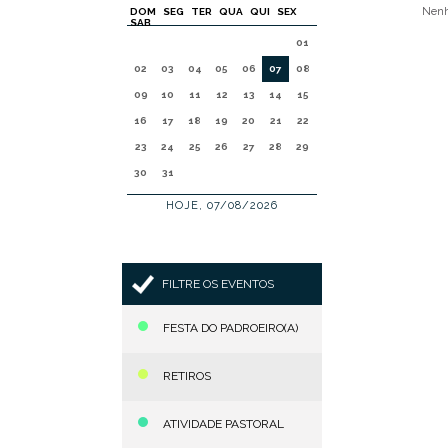
Nenh
DOM
SEG
TER
QUA
QUI
SEX
SAB
01
02
03
04
05
06
07
08
09
10
11
12
13
14
15
16
17
18
19
20
21
22
23
24
25
26
27
28
29
30
31
HOJE, 07/08/2026
FILTRE OS EVENTOS
FESTA DO PADROEIRO(A)
RETIROS
ATIVIDADE PASTORAL